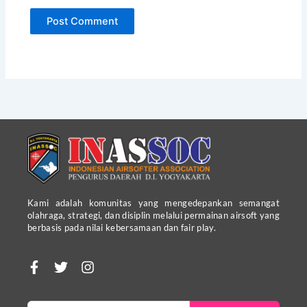
Kami adalah komunitas yang mengedepankan semangat
olahraga, strategi, dan disiplin melalui permainan airsoft yang
berbasis pada nilai kebersamaan dan fair play.
F
T
I
a
w
n
c
i
s
e
t
t