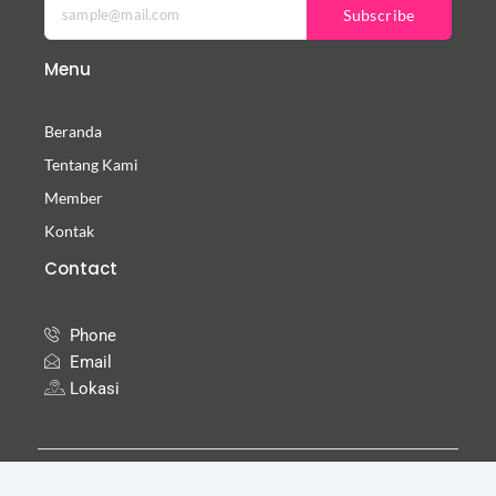
b
t
a
Subscribe
o
e
g
o
r
r
Menu
k
a
-
m
f
Beranda
Tentang Kami
Member
Kontak
Contact
Phone
Email
Lokasi
© 2025 Copyright
INASSOC D.I. Yogyakarta