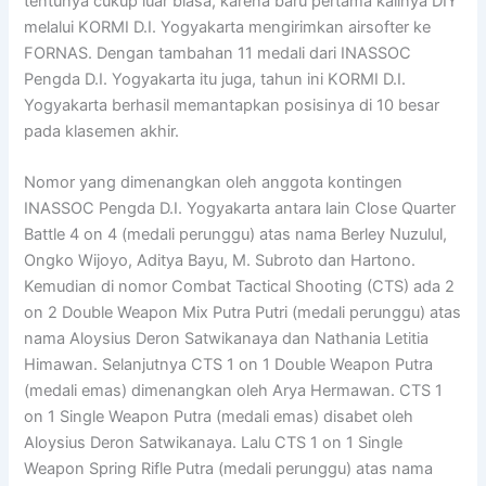
tentunya cukup luar biasa, karena baru pertama kalinya DIY
melalui KORMI D.I. Yogyakarta mengirimkan airsofter ke
FORNAS. Dengan tambahan 11 medali dari INASSOC
Pengda D.I. Yogyakarta itu juga, tahun ini KORMI D.I.
Yogyakarta berhasil memantapkan posisinya di 10 besar
pada klasemen akhir.
Nomor yang dimenangkan oleh anggota kontingen
INASSOC Pengda D.I. Yogyakarta antara lain Close Quarter
Battle 4 on 4 (medali perunggu) atas nama Berley Nuzulul,
Ongko Wijoyo, Aditya Bayu, M. Subroto dan Hartono.
Kemudian di nomor Combat Tactical Shooting (CTS) ada 2
on 2 Double Weapon Mix Putra Putri (medali perunggu) atas
nama Aloysius Deron Satwikanaya dan Nathania Letitia
Himawan. Selanjutnya CTS 1 on 1 Double Weapon Putra
(medali emas) dimenangkan oleh Arya Hermawan. CTS 1
on 1 Single Weapon Putra (medali emas) disabet oleh
Aloysius Deron Satwikanaya. Lalu CTS 1 on 1 Single
Weapon Spring Rifle Putra (medali perunggu) atas nama